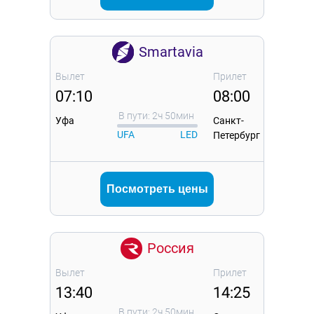
Smartavia
Вылет
Прилет
07:10
08:00
В пути: 2ч 50мин
Уфа
Санкт-
UFA
LED
Петербург
Посмотреть цены
Россия
Вылет
Прилет
13:40
14:25
В пути: 2ч 50мин