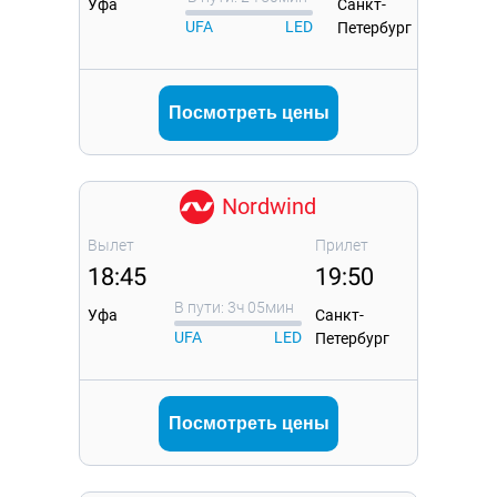
Уфа
Санкт-
UFA
LED
Петербург
Посмотреть цены
Nordwind
Вылет
Прилет
18:45
19:50
В пути: 3ч 05мин
Уфа
Санкт-
UFA
LED
Петербург
Посмотреть цены