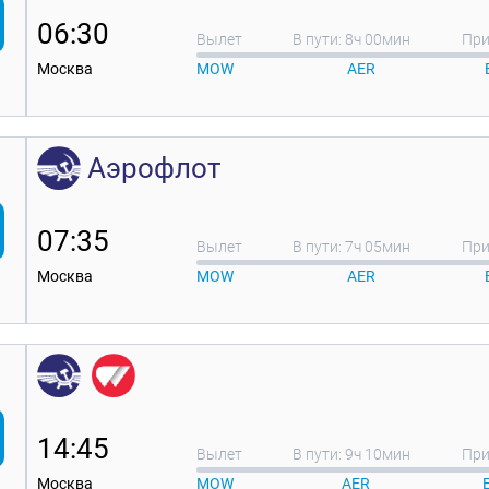
06:30
Вылет
В пути: 8ч 00мин
При
Москва
MOW
AER
Аэрофлот
07:35
Вылет
В пути: 7ч 05мин
При
Москва
MOW
AER
14:45
Вылет
В пути: 9ч 10мин
При
Москва
MOW
AER