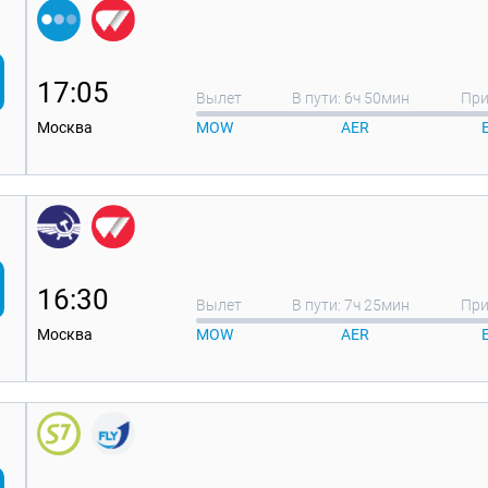
17:05
Вылет
В пути: 6ч 50мин
При
Москва
MOW
AER
16:30
Вылет
В пути: 7ч 25мин
При
Москва
MOW
AER