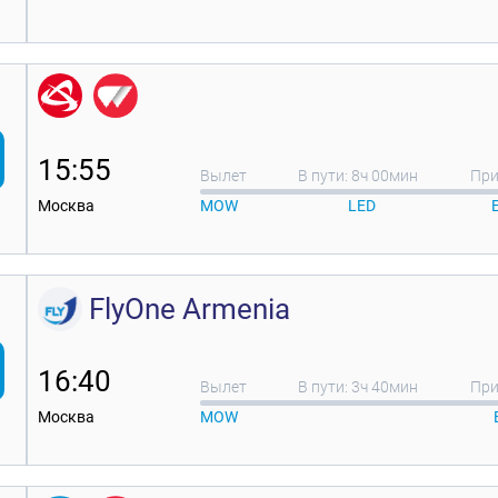
15:55
Вылет
В пути: 8ч 00мин
При
Москва
MOW
LED
FlyOne Armenia
16:40
Вылет
В пути: 3ч 40мин
При
Москва
MOW