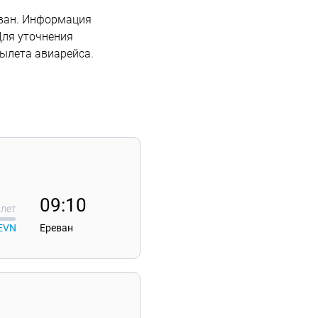
еван. Информация
Для уточнения
вылета авиарейса.
09:10
лет
EVN
Ереван